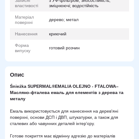
Захисні
з УФ-фільтром; зносостійкість;
властивості
зміцнюючі; водостійкість
Матеріал
дерево; метал
поверхні
Нанесення
криючий
Форма
готовий розчин
випуску
Опис
Śnieżka SUPERMAL®EMALIA OLEJNO - FTALOWA–
Масляно-фталева емаль для елементів з дерева та
металу
Емаль використовується для нанесення на дерев'яні
поверхні, основи ДСП і ДВП, штукатурки, а також для
сталевих або чавунних деталей інтер'єру.
Готове покриття має відмінну адгезію до матеріалів