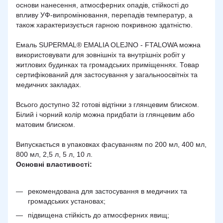
основи нанесення, атмосферних опадів, стійкості до
впливу УФ-випромінювання, перепадів температур, а
також характеризується гарною покривною здатністю.
Емаль SUPERMAL® EMALIA OLEJNO - FTALOWA можна
використовувати для зовнішніх та внутрішніх робіт у
житлових будинках та громадських приміщеннях. Товар
сертифікований для застосування у загальноосвітніх та
медичних закладах.
Всього доступно 32 готові відтінки з глянцевим блиском.
Білий і чорний колір можна придбати із глянцевим або
матовим блиском.
Випускається в упаковках фасуванням по 200 мл, 400 мл,
800 мл, 2,5 л, 5 л, 10 л.
Основні властивості:
рекомендована для застосування в медичних та
громадських установах;
підвищена стійкість до атмосферних явищ;