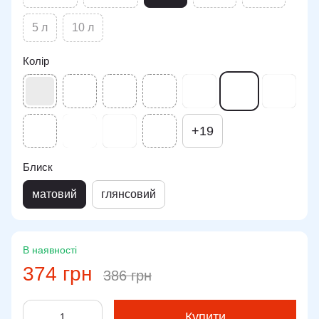
5 л
10 л
Колір
+19
Блиск
матовий
глянсовий
В наявності
374 грн
386 грн
Купити