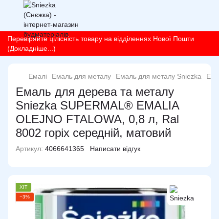
Перевіряйте цілісність товару на відділеннях Нової Пошти
(Докладніше...)
Емалі
Емаль для металу
Емаль для металу Sniezka
Ема
Емаль для дерева та металу
Sniezka SUPERMAL® EMALIA
OLEJNO FTALOWA, 0,8 л, Ral
8002 горіх середній, матовий
Артикул:
4066641365
Написати відгук
ХІТ
−3%