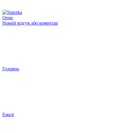
−3%
Опис
Новий відгук або коментар
Головна
Емалі