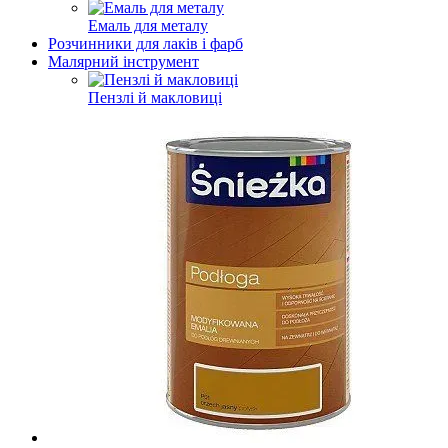
Емаль для металу
Розчинники для лаків і фарб
Малярний інструмент
Пензлі й макловиці