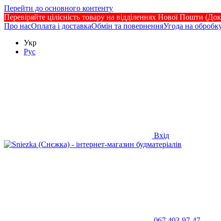
Перейти до основного контенту
Перевіряйте цілісність товару на відділеннях Нової Пошти (Док
Про нас
Оплата і доставка
Обмін та повернення
Угода на обробк
Укр
Рус
Вхід
067 403-97-47