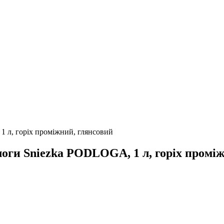
1 л, горіх проміжний, глянсовий
логи Sniezka PODLOGA, 1 л, горіх промі