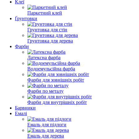
Клеї
Паркетний клей
Ґрунтовки
Грунтовка для стін
Грунтовка для дерева
Фарби
Латексна фарба
Водоемульсійна фарба
Фарби для зовнішніх робіт
Фарби по металу
Фарби для внутрішніх робіт
Барвники
Емалі
Емаль для підлоги
Емаль для дерева