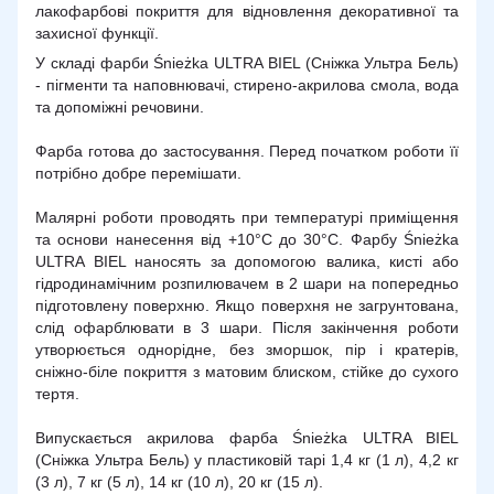
лакофарбові покриття для відновлення декоративної та
захисної функції.
У складі фарби Śnieżka ULTRA BIEL (Сніжка Ультра Бель)
- пігменти та наповнювачі, стирено-акрилова смола, вода
та допоміжні речовини.
Фарба готова до застосування. Перед початком роботи її
потрібно добре перемішати.
Малярні роботи проводять при температурі приміщення
та основи нанесення від +10°С до 30°С. Фарбу Śnieżka
ULTRA BIEL наносять за допомогою валика, кисті або
гідродинамічним розпилювачем в 2 шари на попередньо
підготовлену поверхню. Якщо поверхня не загрунтована,
слід офарблювати в 3 шари. Після закінчення роботи
утворюється однорідне, без зморшок, пір і кратерів,
сніжно-біле покриття з матовим блиском, стійке до сухого
тертя.
Випускається акрилова фарба Śnieżka ULTRA BIEL
(Сніжка Ультра Бель) у пластиковій тарі 1,4 кг (1 л), 4,2 кг
(3 л), 7 кг (5 л), 14 кг (10 л), 20 кг (15 л).