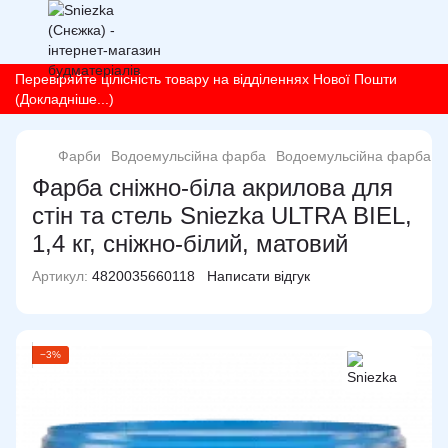
Перевіряйте цілісність товару на відділеннях Нової Пошти
(Докладніше...)
Фарби
Водоемульсійна фарба
Водоемульсійна фарба Sn
Фарба сніжно-біла акрилова для
стін та стель Sniezka ULTRA BIEL,
1,4 кг, сніжно-білий, матовий
Артикул:
4820035660118
Написати відгук
−3%