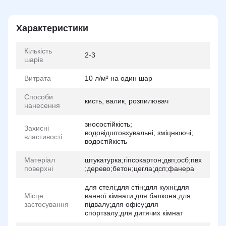
Характеристики
Кількість
2-3
шарів
Витрата
10 л/м² на один шар
Способи
кисть, валик, розпилювач
нанесення
зносостійкість;
Захисні
водовідштовхувальні; зміцнюючі;
властивості
водостійкість
Матеріал
штукатурка;гіпсокартон;двп;осб;пвх
поверхні
;дерево;бетон;цегла;дсп;фанера
для стелі;для стін;для кухні;для
Місце
ванної кімнати;для балкона;для
застосування
підвалу;для офісу;для
спортзалу;для дитячих кімнат