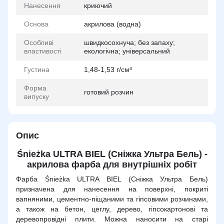
Нанесення
криючий
Основа
акрилова (водна)
Особливі
швидкосохнуча; без запаху;
властивості
екологічна; універсальний
Густина
1,48-1,53 г/см³
Форма
готовий розчин
випуску
Опис
Śnieżka ULTRA BIEL (Сніжка Ультра Бель) -
акрилова фарба для внутрішніх робіт
Фарба Śnieżka ULTRA BIEL (Сніжка Ультра Бель)
призначена для нанесення на поверхні, покриті
вапняними, цементно-піщаними та гіпсовими розчинами,
а також на бетон, цеглу, дерево, гіпсокартонові та
деревопровідні плити. Можна наносити на старі